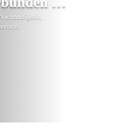
rbunden …
Nachhaltigkeit,
ervice.