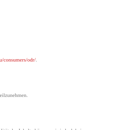
eu/consumers/odr/
.
 teilzunehmen.