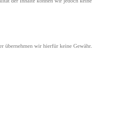
alität der Inhalte können wir jedoch keine
her übernehmen wir hierfür keine Gewähr.