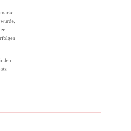
ndmarke
 wurde,
der
rfolgen
binden
satz