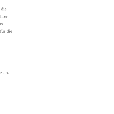
 die
hrer
us
für die
z an.