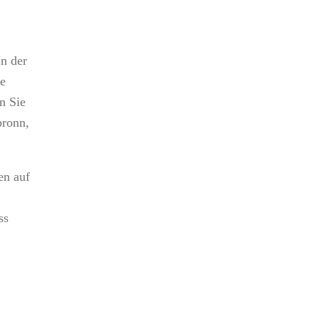
n der
e
n Sie
bronn,
en auf
ss